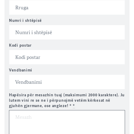
Numri i shtëpisë
Kodi postar
Vendbanimi
Hapësira për mesazhin tuaj (maksimumi 2000 karaktere). Ju
lutem vini re se ne i përpunojmë vetëm kërkesat në
gjuhën gjermane, ose angleze! *
*