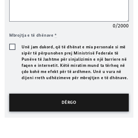
0/2000
Mbrojtja e të dhënave
*
Unë jam dakord, që të dhënat e mia personale si më
sipër të përpunohen prej Ministrisë Federale të
Punëve të Jashtme për sinjalizimin e një barriere në
faqen e internetit. Këtë miratim mund ta tërheq në
çdo kohë me efekt për të ardhmen. Unë u vura në
dijeni rreth udhëzimeve për mbrojtjen e të dhënave.