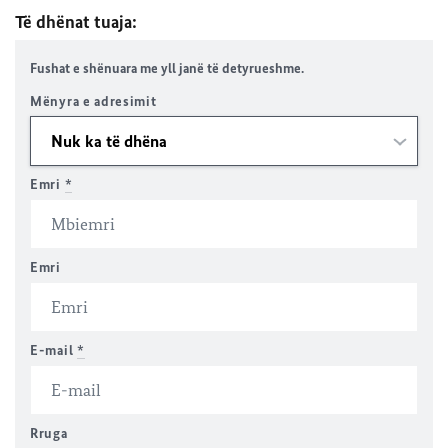
Të dhënat tuaja
:
Fushat e shënuara me yll janë të detyrueshme.
Mënyra e adresimit
Emri
*
Emri
E-mail
*
Rruga