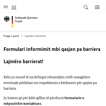
DE
SQ
Ambasada Gjermane
Tiranё
Faqja e parë
Lajmëro barrierat
Formulari informimit mbi qasjen pa barriera
Lajmëro barrierat!
Këtu ju mund të na tërhiqni vëmendjen rreth mangësive
eventuale përkitazi me respektimin e kërkesave për qasjen pa
barriera.
Ju lutemi që për këtë qëllim të përdorni
formularin e
mëposhtëm kontaktues
.