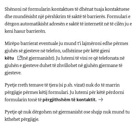
Shënoni në formularin kontaktues të dhënat tuaja kontaktuese
dhe mundësisht një përshkrim të saktë të barrierës. Formulari e
dërgon automatikisht adresën e saktë të internetit në të cilën ju e
keni hasur barrierën.
Mirëpo barrierat eventuale ju mund t'i lajmëroni edhe përmes
gjuhës së gjesteve në telefon, udhëzime për këtë gjeni
këtu
(në gjermanisht). Ju lutemi të vini re që telefonata në
gjuhën e gjesteve duhet të zhvillohet në gjuhën gjermane të
gjesteve.
Pyetje rreth temave të tjera (si p.sh. vizat) nuk do të marrin
përgjigje përmes këtij formulari. Ju lutemi për këtë përdorni
formularin tonë të
përgjithshëm të kontaktit.
Pyetje që nuk dërgohen në gjermanisht ose shqip nuk mund tu
kthehet përgjigje.