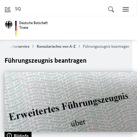
DE
SQ
Deutsche Botschaft
Tirana
nd Konsularservice
Konsularisches von A-Z
Führungszeugnis beantragen
Führungszeugnis beantragen
Bildinfo