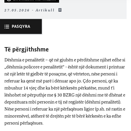
27.05.2026 - Artikull
PASQYRA
Të përgjithshme
Dëshmia e penalitetit – që në gjuhën e përditshme njihet edhe si
„dëshmia policore e penalitetit“ - është një dokument i printuar
në një letër të gjelbër të posaçme, që vërteton, nëse personi i
referuar ka qenë më parë i dënuar apo jo. Çdo personi, që ka
mbushur 14 vjeç dhe ka bërë kërkesën përkatëse, mund t’i
lëshohet në përputhje me § 30 BZRG një dëshmi me të dhënat e
depozituara mbi personin e tij në regjistër (dëshmi penaliteti).
Nëse personi i referuar ka një përfaqësues ligjor (p.sh. në rastin e
minorenëve), atëherë të drejtën për të bërë kërkesën e ka edhe
personi përfaqësues.