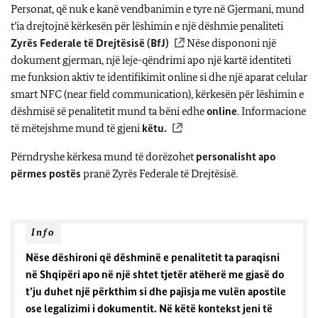
Personat, që nuk e kanë vendbanimin e tyre në Gjermani, mund
t’ia drejtojnë kërkesën për lëshimin e një dëshmie penaliteti
Zyrës Federale të Drejtësisë (BfJ)
Nëse dispononi një
dokument gjerman, një leje-qëndrimi apo një kartë identiteti
me funksion aktiv te identifikimit online si dhe një aparat celular
smart NFC (near field communication), kërkesën për lëshimin e
dëshmisë së penalitetit mund ta bëni edhe
online
. Informacione
të mëtejshme mund të gjeni
këtu.
Përndryshe kërkesa mund të dorëzohet
personalisht apo
përmes postës
pranë Zyrës Federale të Drejtësisë.
Info
Nëse dëshironi që dëshminë e penalitetit ta paraqisni
në Shqipëri apo në një shtet tjetër atëherë me gjasë do
t’ju duhet një përkthim si dhe pajisja me vulën apostile
ose legalizimi i dokumentit. Në këtë kontekst jeni të