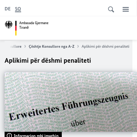
DE
SQ
Ambasada Gjermane
Tiranё
me konsullore
Çështje Konsullore nga A-Z
Aplikimi për dëshmi penaliteti
Aplikimi për dëshmi penaliteti
Informacion mbi imazhin