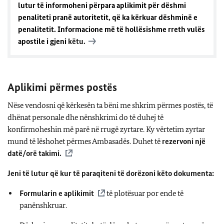
lutur të informoheni përpara aplikimit për dëshmi
penaliteti pranë autoritetit, që ka kërkuar dëshminë e
penalitetit. Informacione më të hollësishme rreth vulës
apostile i gjeni
këtu.
Aplikimi përmes postës
Nëse vendosni që kërkesën ta bëni me shkrim përmes postës, të
dhënat personale dhe nënshkrimi do të duhej të
konfirmoheshin më parë në rrugë zyrtare. Ky vërtetim zyrtar
mund të lëshohet përmes Ambasadës. Duhet të
rezervoni një
datë/orë takimi.
Jeni të lutur që kur të paraqiteni të dorëzoni këto dokumenta:
Formularin e aplikimit
të plotësuar por ende të
panënshkruar.