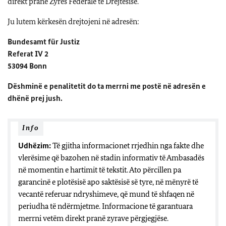
direkt pranë Zyrës Federale të Drejtësisë.
Ju lutem kërkesën drejtojeni në adresën:
Bundesamt für Justiz
Referat IV 2
53094 Bonn
Dëshminë e penalitetit do ta merrni me postë në adresën e
dhënë prej jush.
Info
Udhëzim:
Të gjitha informacionet rrjedhin nga fakte dhe
vlerësime që bazohen në stadin informativ të Ambasadës
në momentin e hartimit të tekstit. Ato përcillen pa
garancinë e plotësisë apo saktësisë së tyre, në mënyrë të
vecantë referuar ndryshimeve, që mund të shfaqen në
periudha të ndërmjetme. Informacione të garantuara
merrni vetëm direkt pranë zyrave përgjegjëse.