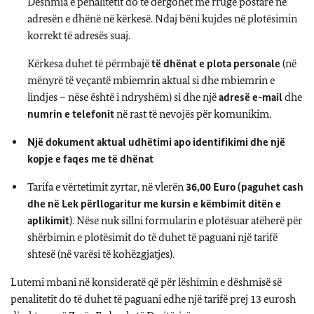
Dëshmia e penalitetit do të dërgohet me rrugë postare në
adresën e dhënë në kërkesë. Ndaj bëni kujdes në plotësimin
korrekt të adresës suaj.
Kërkesa duhet të përmbajë
të dhënat e plota personale
(në
mënyrë të veçantë mbiemrin aktual si dhe mbiemrin e
lindjes – nëse është i ndryshëm) si dhe një
adresë e-mail
dhe
numrin e telefonit
në rast të nevojës për komunikim.
Një dokument aktual udhëtimi apo identifikimi dhe një
kopje e faqes me të dhënat
Tarifa e vërtetimit zyrtar, në vlerën
36,00 Euro (paguhet cash
dhe në Lek përllogaritur me kursin e këmbimit ditën e
aplikimit
). Nëse nuk sillni formularin e plotësuar atëherë për
shërbimin e plotësimit do të duhet të paguani një tarifë
shtesë (në varësi të kohëzgjatjes).
Lutemi mbani në konsideratë që për lëshimin e dëshmisë së
penalitetit do të duhet të paguani edhe një tarifë prej 13 eurosh