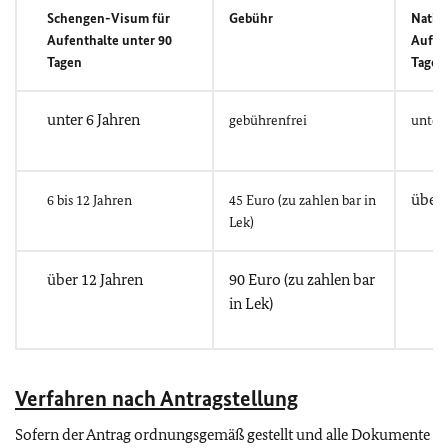
Schengen-Visum für
Gebühr
Natio
Aufenthalte unter 90
Aufen
Tagen
Tagen
unter 6 Jahren
gebührenfrei
unter 
über 
6 bis 12 Jahren
45 Euro (zu zahlen bar in
Lek)
über 12 Jahren
90 Euro (zu zahlen bar
in Lek)
Verfahren nach Antragstellung
Sofern der Antrag ordnungsgemäß gestellt und alle Dokumente