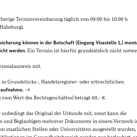
erige Terminvereinbarung täglich von 08:00 bis 10:00 h
Habsburg).
icherung können in der Botschaft (Eingang Visastelle 1,) mon
icht werden.
Ein Termin ist hierfür grundsätzlich nicht notwe
ersonalausweis mit.
 in Grundstücks-, Handelsregister- oder erbrechtlichen
taufnahme.
vom Wert des Rechtsgeschäftes) beträgt 60,- €.
e unbedingt das Original der Urkunde mit, sonst kann die
n und Beglaubigen mehrerer Dokumente in einem Vermerk is
on staatlichen Stellen oder Universitäten ausgestellt wurden,
ifikationen im Gesundheitsbereich werden nur beglaubigt, so