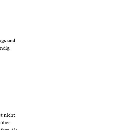
tags und
ndig.
t nicht
 über
fern die