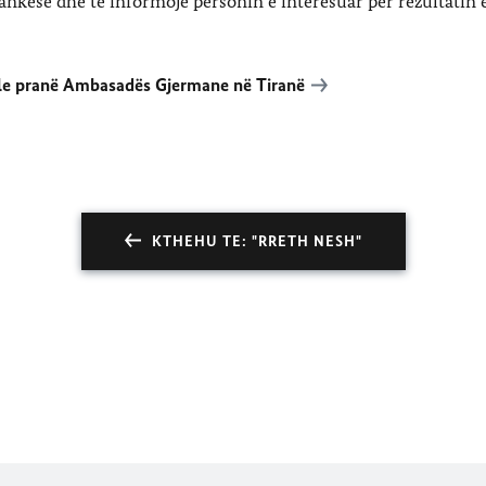
ankesë dhe të informojë personin e interesuar për rezultatin 
ale pranë Ambasadës Gjermane në Tiranë
KTHEHU TE: "RRETH NESH"