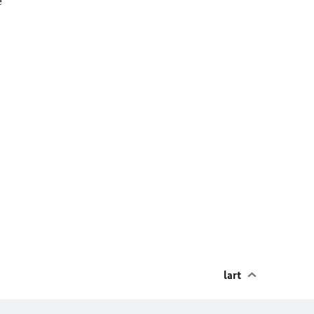
e
lart