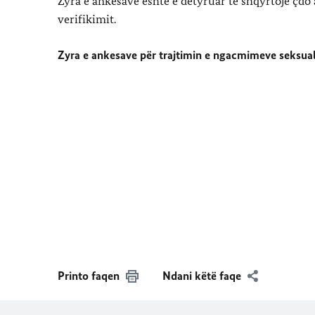
Zyra e ankesave është e detyruar të shqyrtojë çdo 
verifikimit.
Zyra e ankesave për trajtimin e ngacmimeve seksu
Printo faqen
Ndani këtë faqe