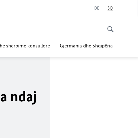
DE
SQ
dhe shërbime konsullore
Gjermania dhe Shqipëria
a ndaj