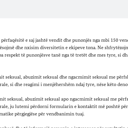
përfaqësitë e saj jashtë vendit dhe punonjës nga mbi 150 ven
rësojmë dhe nxisim diversitetin e ekipeve tona. Ne shfrytëzoj
 pa respekt të punonjësve tanë nga të tretët dhe mes tyre, si dh
mit seksual, abuzimit seksual dhe ngacmimit seksual me përfsh
erale, si dhe reagimi i menjëhershëm ndaj tyre, nëse këto den
mit seksual, abuzimit seksual apo ngacmimit seksual me përfs
erale, ju lutemi përdorni formularin e kontaktit më poshtë për
matike përgjegjëse për vendbanimin tuaj.