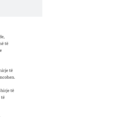
de,
më të
e
irje të
oncohen.
hirje të
 të