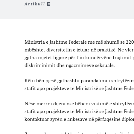
Artikull
Ministria e Jashtme Federale me më shumë se 220 
mbështet diversitetin e jetuar në praktikë. Ne vle
gjitha mjetet ligjore për t’iu kundërvënë trajtimit
diskriminimit dhe ngacmimeve seksuale.
Këtu bën pjesë gjithashtu parandalimi i shfrytëzi
stafit apo projekteve të Ministrisë së Jashtme Fed
Nëse merrni dijeni ose bëheni viktimë e shfrytëzi
stafit apo projekteve të Ministrisë së Jashtme Fed
kontaktuar zyrën e ankesave në përfaqësinë diplo