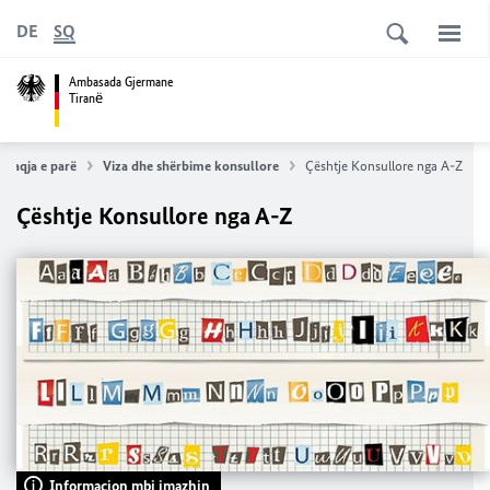
DE
SQ
Ambasada Gjermane
Tiranё
Faqja e parë
Viza dhe shërbime konsullore
Çështje Konsullore nga A-Z
Çështje Konsullore nga A-Z
Informacion mbi imazhin