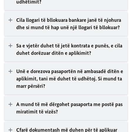
udhëtimit?
Cila llogari të bllokuara bankare janë të njohura
dhe si mund të hap unë një llogari të bllokuar?
Sa e vjetër duhet të jetë kontrata e punës, e cila
duhet dorëzuar ditën e aplikimit?
Unë e dorezova pasaportën në ambasadë ditën e
aplikimit, tani më duhet të udhëtoj. Si mund ta
marr përsëri?
A mund të më dërgohet pasaporta me postë pas
miratimit të vizës?
Çfarë dokumentash më duhen për të aplikuar