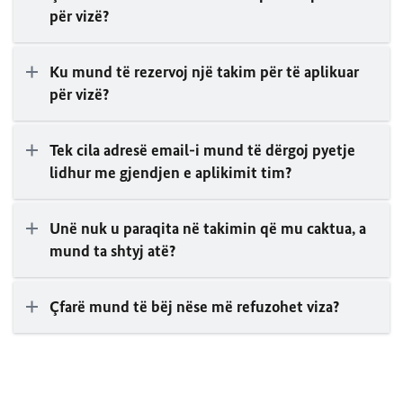
për vizë?
Ku mund të rezervoj një takim për të aplikuar
për vizë?
Tek cila adresë email-i mund të dërgoj pyetje
lidhur me gjendjen e aplikimit tim?
Unë nuk u paraqita në takimin që mu caktua, a
mund ta shtyj atë?
Çfarë mund të bëj nëse më refuzohet viza?