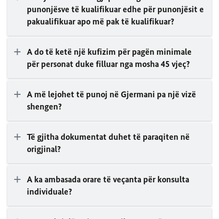
punonjësve të kualifikuar edhe për punonjësit e
pakualifikuar apo më pak të kualifikuar?
A do të ketë një kufizim për pagën minimale
për personat duke filluar nga mosha 45 vjeç?
A më lejohet të punoj në Gjermani pa një vizë
shengen?
Të gjitha dokumentat duhet të paraqiten në
origjinal?
A ka ambasada orare të veçanta për konsulta
individuale?