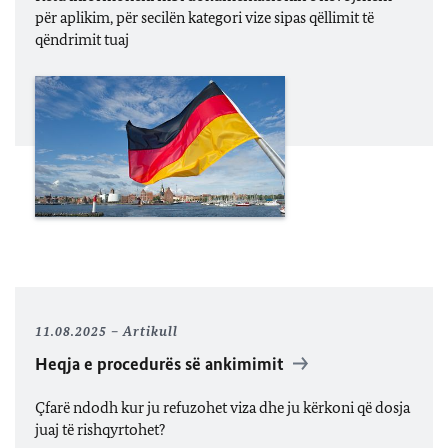
për aplikim, për secilën kategori vize sipas qëllimit të
qëndrimit tuaj
11.08.2025
Artikull
Heqja e procedurës së ankimimit
Çfarë ndodh kur ju refuzohet viza dhe ju kërkoni që dosja
juaj të rishqyrtohet?