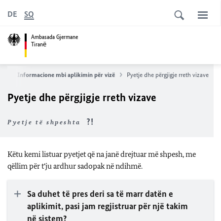
DE
SQ
Ambasada Gjermane
Tiranё
re
Informacione mbi aplikimin për vizë
Pyetje dhe përgjigje rreth vizave
Pyetje dhe përgjigje rreth vizave
Pyetje të shpeshta
Këtu kemi listuar pyetjet që na janë drejtuar më shpesh, me
qëllim për t‘ju ardhur sadopak në ndihmë.
Sa duhet të pres deri sa të marr datën e
aplikimit, pasi jam regjistruar për një takim
në sistem?