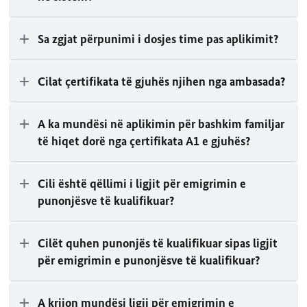
Sa zgjat përpunimi i dosjes time pas aplikimit?
Cilat çertifikata të gjuhës njihen nga ambasada?
A ka mundësi në aplikimin për bashkim familjar
të hiqet dorë nga çertifikata A1 e gjuhës?
Cili është qëllimi i ligjit për emigrimin e
punonjësve të kualifikuar?
Cilët quhen punonjës të kualifikuar sipas ligjit
për emigrimin e punonjësve të kualifikuar?
A krijon mundësi ligji për emigrimin e