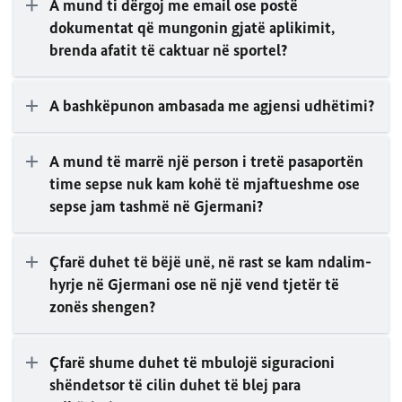
A mund ti dërgoj me email ose postë
dokumentat që mungonin gjatë aplikimit,
brenda afatit të caktuar në sportel?
A bashkëpunon ambasada me agjensi udhëtimi?
A mund të marrë një person i tretë pasaportën
time sepse nuk kam kohë të mjaftueshme ose
sepse jam tashmë në Gjermani?
Çfarë duhet të bëjë unë, në rast se kam ndalim-
hyrje në Gjermani ose në një vend tjetër të
zonës shengen?
Çfarë shume duhet të mbulojë siguracioni
shëndetsor të cilin duhet të blej para