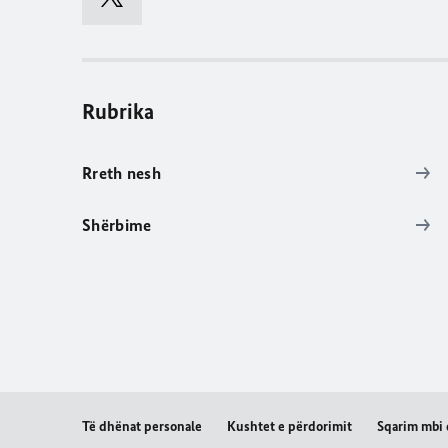
Rubrika
Rreth nesh
Shërbime
Të dhënat personale
Kushtet e përdorimit
Sqarim mbi 