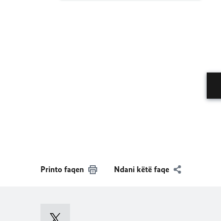
Printo faqen
Ndani këtë faqe