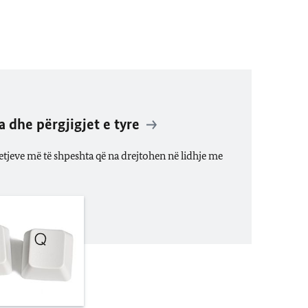
a dhe përgjigjet e tyre
yetjeve më të shpeshta që na drejtohen në lidhje me