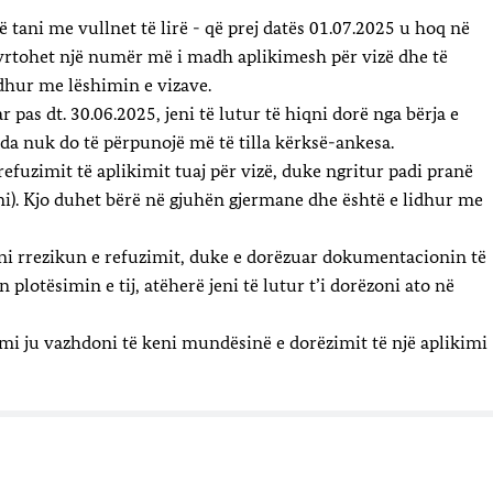
tani me vullnet të lirë - që prej datës 01.07.2025 u hoq në
rtohet një numër më i madh aplikimesh për vizë dhe të
idhur me lëshimin e vizave.
 pas dt. 30.06.2025, jeni të lutur të hiqni dorë nga bërja e
 nuk do të përpunojë më të tilla kërksë-ankesa.
fuzimit të aplikimit tuaj për vizë, duke ngritur padi pranë
i). Kjo duhet bërë në gjuhën gjermane dhe është e lidhur me
ni rrezikun e refuzimit, duke e dorëzuar dokumentacionin të
 plotësimin e tij, atëherë jeni të lutur t’i dorëzoni ato në
mi ju vazhdoni të keni mundësinë e dorëzimit të një aplikimi