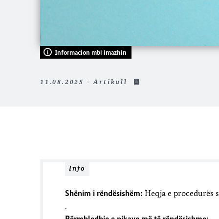
Informacion mbi imazhin
11.08.2025 - Artikull
Info
Shënim i rëndësishëm:
Heqja e procedurës s
.
Përmbledhje e pikave më të rëndësishme: