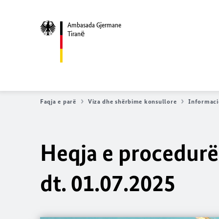
Ambasada Gjermane
Tiranё
Faqja e parë
Viza dhe shërbime konsullore
Informaci
Heqja e procedurë
dt. 01.07.2025