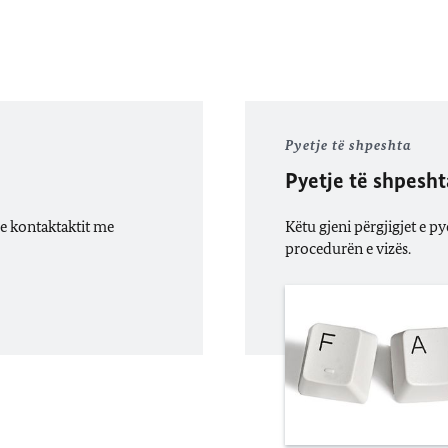
Pyetje të shpeshta
Pyetje të shpesht
e kontaktaktit me
Këtu gjeni përgjigjet e p
procedurën e vizës.