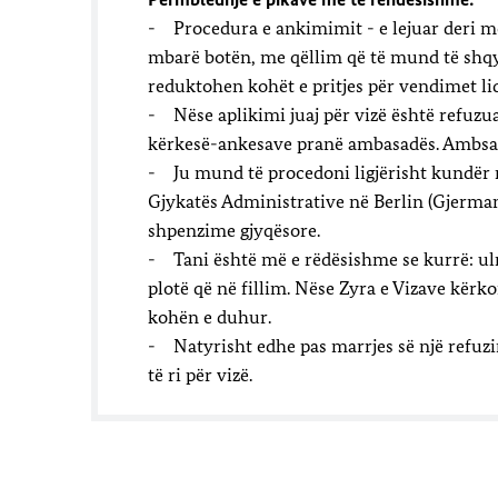
- Procedura e ankimimit - e lejuar deri më 
mbarë botën, me qëllim që të mund të shqy
reduktohen kohët e pritjes për vendimet l
- Nëse aplikimi juaj për vizë është refuzuar
kërkesë-ankesave pranë ambasadës. Ambsada
- Ju mund të procedoni ligjërisht kundër re
Gjykatës Administrative në Berlin (Gjerman
shpenzime gjyqësore.
- Tani është më e rëdësishme se kurrë: ul
plotë që në fillim. Nëse Zyra e Vizave kërkon
kohën e duhur.
- Natyrisht edhe pas marrjes së një refuzi
të ri për vizë.